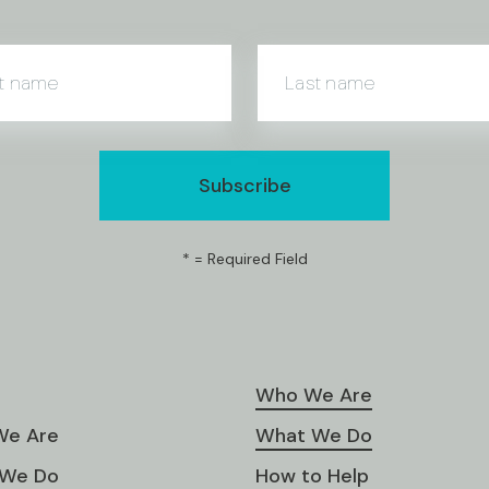
st name
Last name
*
= Required Field
Who We Are
e Are
What We Do
We Do
How to Help