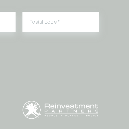
Postal code
*