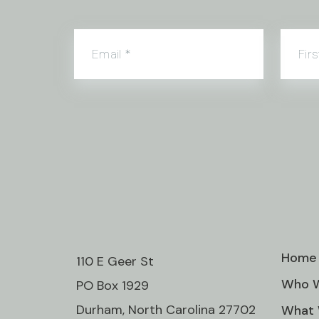
Email
*
Fir
Home
110 E Geer St
Who W
PO Box 1929
Durham, North Carolina 27702
What 